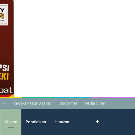
Redaksi/Tata Usaha :
Disclaimer
Media Siber
Wisata
Pendidikan
Hiburan