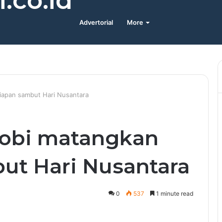
.co.id
Advertorial
More
apan sambut Hari Nusantara
obi matangkan
ut Hari Nusantara
0
537
1 minute read