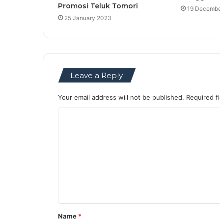
Promosi Teluk Tomori
19 Decembe
25 January 2023
Leave a Reply
Your email address will not be published.
Required f
C
o
m
m
e
n
t
Name
*
*