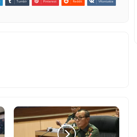
n
Tumblr
Pinterest
Reddit
VKontakte