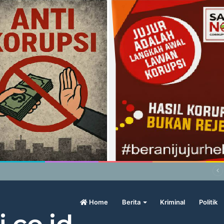
abowo Geram Sama Pengamat, Menilai Harga Beras Terlalu Mahal
Home
Berita
Kriminal
Politik