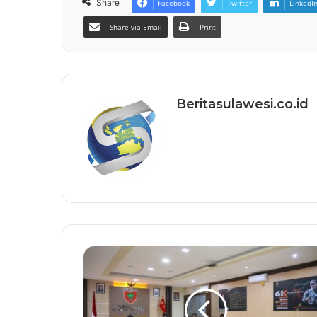
Share
Facebook
Twitter
LinkedI
Share via Email
Print
Beritasulawesi.co.id