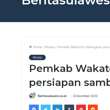
Beritasulawesi
Home
/
Wisata
/
Pemkab Wakatobi matangkan persi
Wisata
Pemkab Wakat
persiapan samb
Beritasulawesi.co.id
9 December 2022
Facebook
Twitter
LinkedIn
Tumblr
Pinterest
Reddit