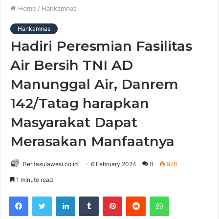
Home
/
Hankamnas
Hankamnas
Hadiri Peresmian Fasilitas
Air Bersih TNI AD
Manunggal Air, Danrem
142/Tatag harapkan
Masyarakat Dapat
Merasakan Manfaatnya
Beritasulawesi.co.id
6 February 2024
0
978
1 minute read
Facebook
Twitter
LinkedIn
Tumblr
Pinterest
Reddit
WhatsApp