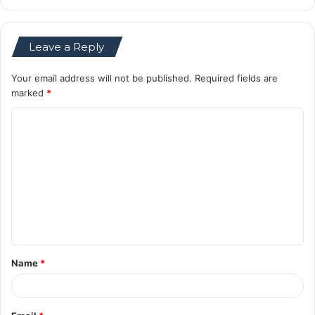
Leave a Reply
Your email address will not be published.
Required fields are
marked
*
C
o
m
m
e
n
t
Name
*
*