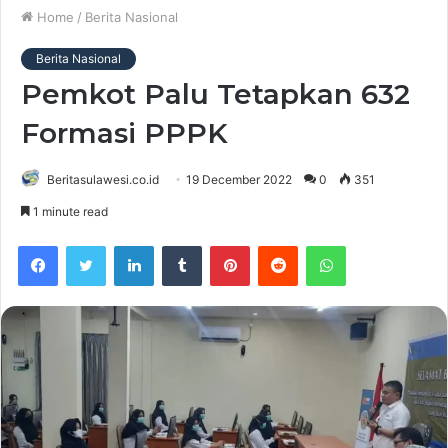
Home
/
Berita Nasional
Berita Nasional
Pemkot Palu Tetapkan 632
Formasi PPPK
Beritasulawesi.co.id
19 December 2022
0
351
1 minute read
Facebook
Twitter
LinkedIn
Tumblr
Pinterest
Reddit
WhatsApp