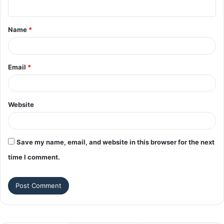
n
t
Name
*
*
Email
*
Website
Save my name, email, and website in this browser for the next
time I comment.