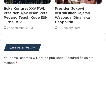
Buka Kongres XXV PWI,
Presiden Jokowi
Presiden Ajak Insan Pers
Instruksikan Jajaran
Pegang Teguh Kode Etik
Waspadai Dinamika
Jurnalistik
Geopolitik
25 September 2023
10 January 2024
Leave a Reply
Your email address will not be published.
Required fields are
marked
*
C
o
m
m
e