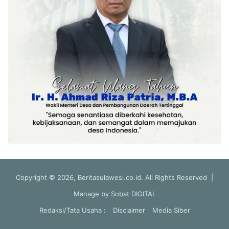
Copyright © 2026, Beritasulawesi.co.id. All Rights Reserved |
Manage by
Sobat DIGITAL
Redaksi/Tata Usaha :
Disclaimer
Media Siber