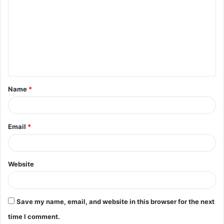
o
m
m
e
n
t
Name
*
*
Email
*
Website
Save my name, email, and website in this browser for the next
time I comment.