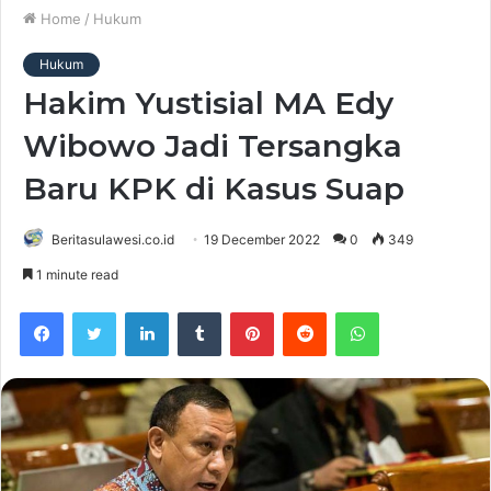
Home
/
Hukum
Hukum
Hakim Yustisial MA Edy
Wibowo Jadi Tersangka
Baru KPK di Kasus Suap
Beritasulawesi.co.id
19 December 2022
0
349
1 minute read
Facebook
Twitter
LinkedIn
Tumblr
Pinterest
Reddit
WhatsApp