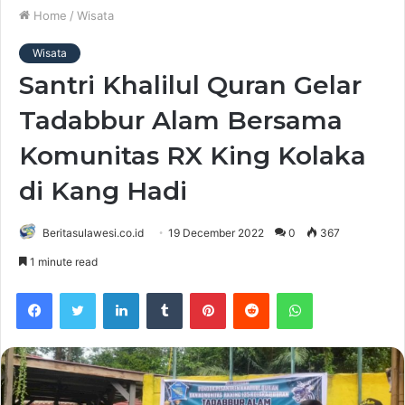
Home
/
Wisata
Wisata
Santri Khalilul Quran Gelar
Tadabbur Alam Bersama
Komunitas RX King Kolaka
di Kang Hadi
Beritasulawesi.co.id
19 December 2022
0
367
1 minute read
Facebook
Twitter
LinkedIn
Tumblr
Pinterest
Reddit
WhatsApp