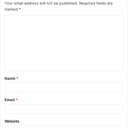
Your email address will not be published.
Required fields are
marked
*
C
o
m
m
e
n
t
Name
*
*
Email
*
Website