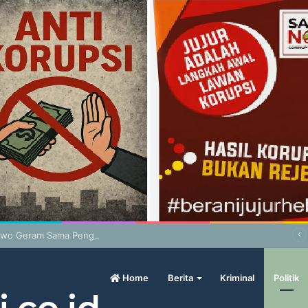
wo Geram Sama Pengamat, Menilai Harga Beras Terlalu Mahal
Home
Berita
Kriminal
Politik