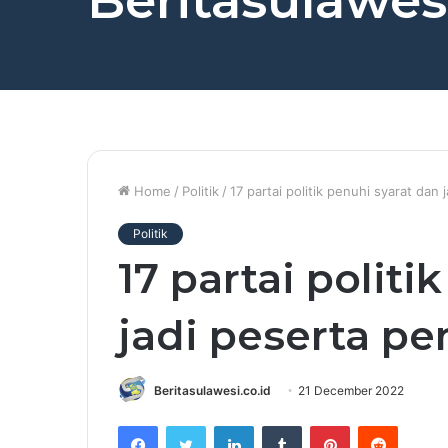
Beritasulawesi
Home
/
Politik
/
17 partai politik penuhi syarat dan
Politik
17 partai politi
jadi peserta pe
Beritasulawesi.co.id
21 December 2022
Facebook
Twitter
LinkedIn
Tumblr
Pinterest
Reddit