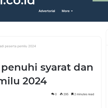
.co.id
Advertorial
More
 jadi peserta pemilu 2024
k penuhi syarat dan
milu 2024
0
295
2 minutes read