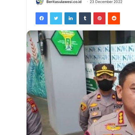
Beritasulawesi.co.id
23 December 2022
Facebook
Twitter
LinkedIn
Tumblr
Pinterest
Reddit