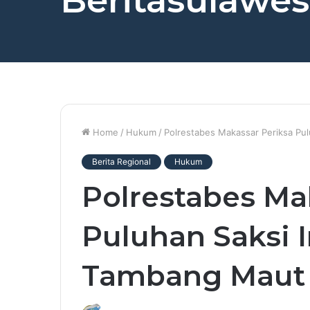
Beritasulawesi
Home
/
Hukum
/
Polrestabes Makassar Periksa Pul
Berita Regional
Hukum
Polrestabes Ma
Puluhan Saksi I
Tambang Maut