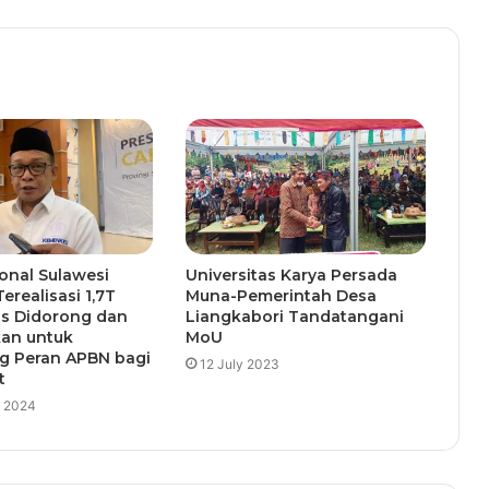
onal Sulawesi
Universitas Karya Persada
erealisasi 1,7T
Muna-Pemerintah Desa
us Didorong dan
Liangkabori Tandatangani
kan untuk
MoU
 Peran APBN bagi
12 July 2023
t
y 2024