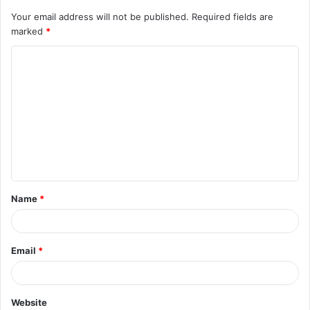
Your email address will not be published.
Required fields are
marked
*
C
o
m
m
e
n
t
Name
*
*
Email
*
Website