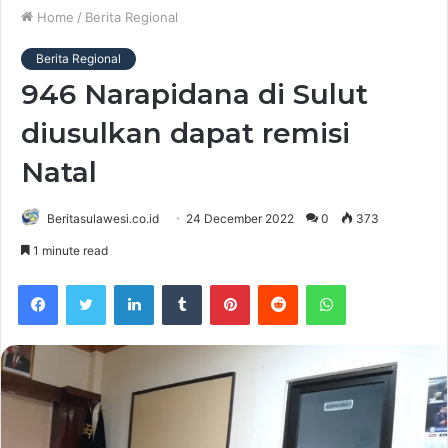
Home
/
Berita Regional
Berita Regional
946 Narapidana di Sulut
diusulkan dapat remisi
Natal
Beritasulawesi.co.id
24 December 2022
0
373
1 minute read
Facebook
Twitter
LinkedIn
Tumblr
Pinterest
Reddit
WhatsApp