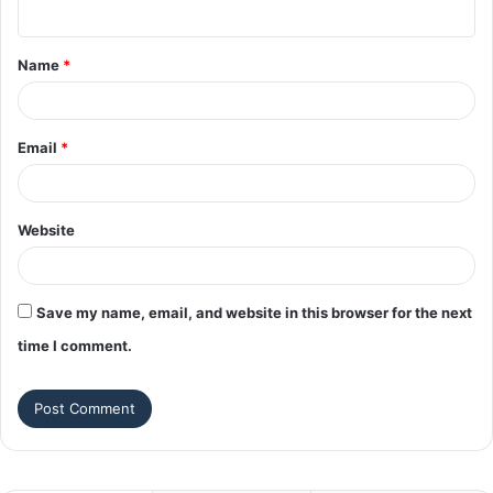
n
t
Name
*
*
Email
*
Website
Save my name, email, and website in this browser for the next
time I comment.