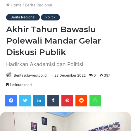
Home
/
Berita Regional
Berita Regional
Politik
Akhir Tahun Bawaslu
Polewali Mandar Gelar
Diskusi Publik
Hadirkan Akademisi dan Politisi
Beritasulawesi.co.id
28 December 2022
0
397
1 minute read
Facebook
Twitter
LinkedIn
Tumblr
Pinterest
Reddit
WhatsApp