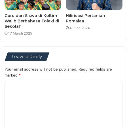
Guru dan Siswa di Koltim
Hilirisasi Pertanian
Wajib Berbahasa Tolaki di
Pomalaa
Sekolah
4 June 2024
17 March 2025
Leave a Reply
Your email address will not be published.
Required fields are
marked
*
C
o
m
m
e