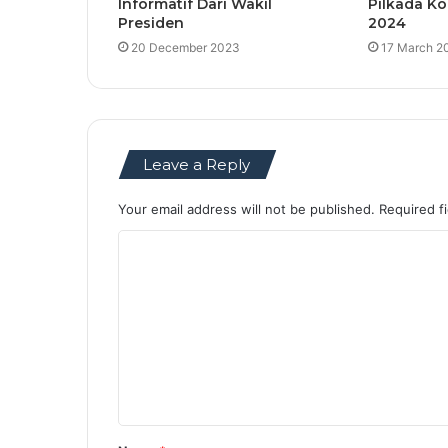
Informatif Dari Wakil
Pilkada Ko
Presiden
2024
20 December 2023
17 March 2
Leave a Reply
Your email address will not be published.
Required f
C
o
m
m
e
n
t