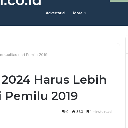
.co.id
Advertorial
More
erkualitas dari Pemilu 2019
 2024 Harus Lebih
i Pemilu 2019
0
333
1 minute read