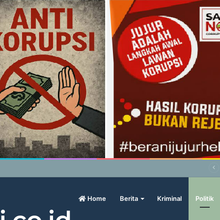
abowo Geram Sama Pengamat, Menilai Harga Beras Terlalu Mahal
Home
Berita
Kriminal
Politik