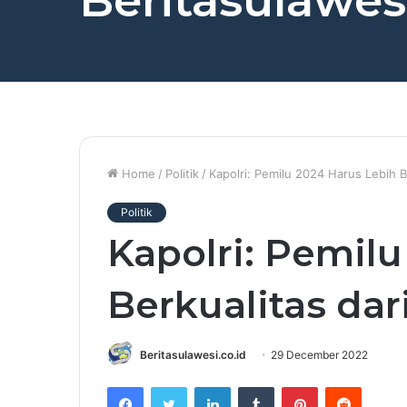
Beritasulawesi
Home
/
Politik
/
Kapolri: Pemilu 2024 Harus Lebih B
Politik
Kapolri: Pemilu
Berkualitas dar
Beritasulawesi.co.id
29 December 2022
Facebook
Twitter
LinkedIn
Tumblr
Pinterest
Reddit