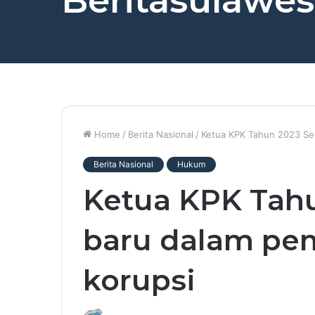
Beritasulawesi
Home
/
Berita Nasional
/
Ketua KPK Tahun 2023 Se
Berita Nasional
Hukum
Ketua KPK Tah
baru dalam pe
korupsi