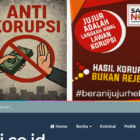
abowo Geram Sama Pengamat, Menilai Harga Beras Terlalu Mahal
Home
Berita
Kriminal
Politik