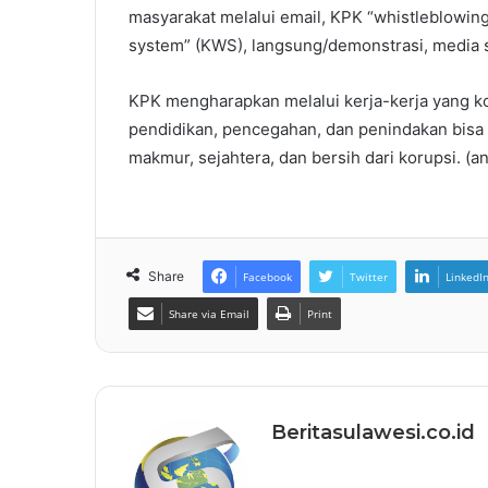
masyarakat melalui email, KPK “whistleblowin
system” (KWS), langsung/demonstrasi, media s
KPK mengharapkan melalui kerja-kerja yang kons
pendidikan, pencegahan, dan penindakan bisa
makmur, sejahtera, dan bersih dari korupsi. (an
Share
Facebook
Twitter
LinkedI
Share via Email
Print
Beritasulawesi.co.id