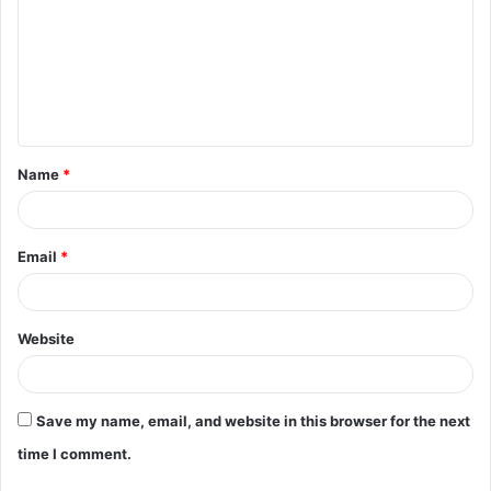
m
m
e
n
t
Name
*
*
Email
*
Website
Save my name, email, and website in this browser for the next
time I comment.