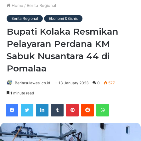
Home
/
Berita Regional
Berita Regional
Ekonomi &Bisnis
Bupati Kolaka Resmikan
Pelayaran Perdana KM
Sabuk Nusantara 44 di
Pomalaa
Beritasulawesi.co.id
13 January 2023
0
577
1 minute read
Facebook
Twitter
LinkedIn
Tumblr
Pinterest
Reddit
WhatsApp