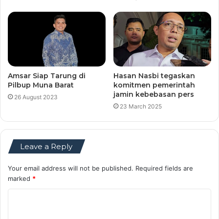
Amsar Siap Tarung di
Hasan Nasbi tegaskan
Pilbup Muna Barat
komitmen pemerintah
jamin kebebasan pers
26 August 2023
23 March 2025
Leave a Reply
Your email address will not be published.
Required fields are
marked
*
C
o