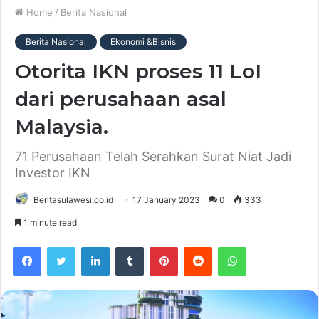
Home
/
Berita Nasional
Berita Nasional
Ekonomi &Bisnis
Otorita IKN proses 11 LoI
dari perusahaan asal
Malaysia.
71 Perusahaan Telah Serahkan Surat Niat Jadi
Investor IKN
Beritasulawesi.co.id
17 January 2023
0
333
1 minute read
Facebook
Twitter
LinkedIn
Tumblr
Pinterest
Reddit
WhatsApp