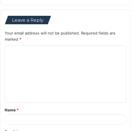
Leave a Reply
Your email address will not be published.
Required fields are
marked
*
C
o
m
m
e
n
t
Name
*
*