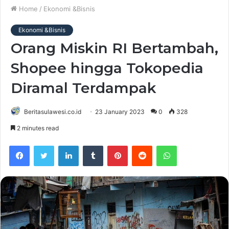
Home
/
Ekonomi &Bisnis
Ekonomi &Bisnis
Orang Miskin RI Bertambah,
Shopee hingga Tokopedia
Diramal Terdampak
Beritasulawesi.co.id
23 January 2023
0
328
2 minutes read
Facebook
Twitter
LinkedIn
Tumblr
Pinterest
Reddit
WhatsApp