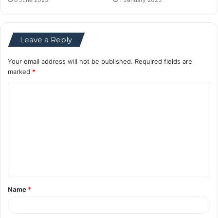
Leave a Reply
Your email address will not be published.
Required fields are
marked
*
C
o
m
m
e
n
t
Name
*
*