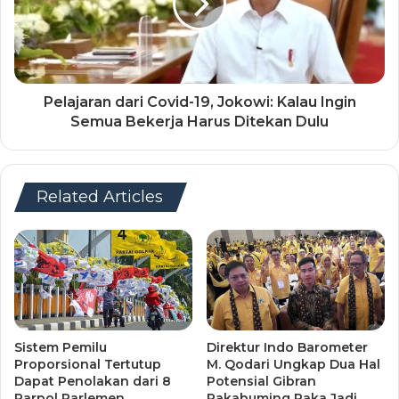
Pelajaran dari Covid-19, Jokowi: Kalau Ingin
Semua Bekerja Harus Ditekan Dulu
Related Articles
Direktur Indo Barometer
Sistem Pemilu
M. Qodari Ungkap Dua Hal
Proporsional Tertutup
Potensial Gibran
Dapat Penolakan dari 8
Rakabuming Raka Jadi
Parpol Parlemen