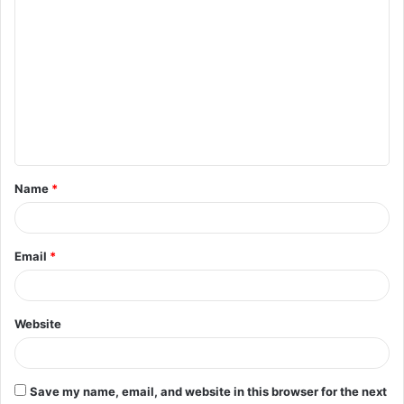
C
o
m
m
e
n
t
Name
*
*
Email
*
Website
Save my name, email, and website in this browser for the next