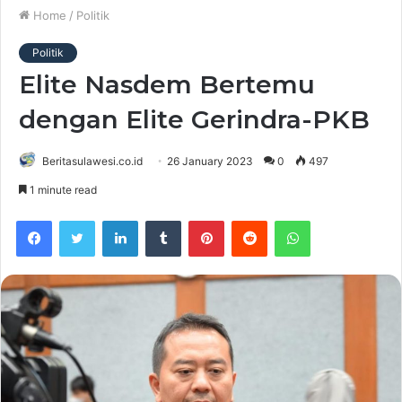
Home
/
Politik
Politik
Elite Nasdem Bertemu
dengan Elite Gerindra-PKB
Beritasulawesi.co.id
26 January 2023
0
497
1 minute read
Facebook
Twitter
LinkedIn
Tumblr
Pinterest
Reddit
WhatsApp