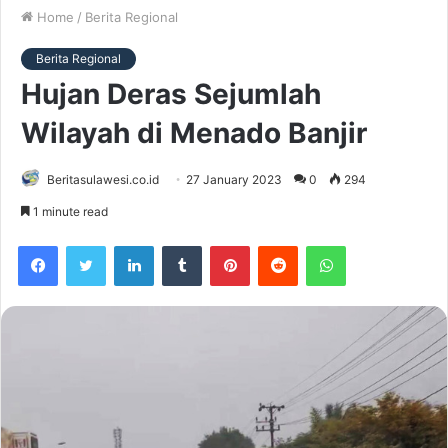
Home
/
Berita Regional
Berita Regional
Hujan Deras Sejumlah
Wilayah di Menado Banjir
Beritasulawesi.co.id
27 January 2023
0
294
1 minute read
Facebook
Twitter
LinkedIn
Tumblr
Pinterest
Reddit
WhatsApp