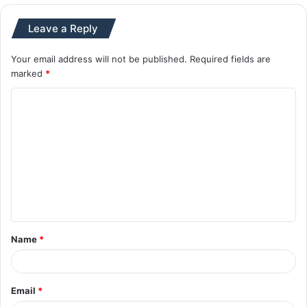
Leave a Reply
Your email address will not be published.
Required fields are
marked
*
C
o
m
m
e
n
t
Name
*
*
Email
*