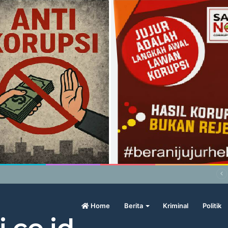
abowo Geram Sama Pengamat, Menilai Harga Beras Terlalu Mahal
Home
Berita
Kriminal
Politik