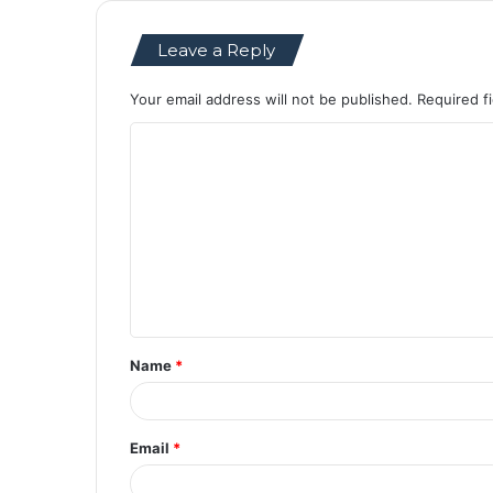
Leave a Reply
Your email address will not be published.
Required f
C
o
m
m
e
n
t
Name
*
*
Email
*