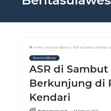
Beritasulawesi
Home
/
Ekonomi &Bisnis
/
ASR di Sambut Meriah Sa
Ekonomi &Bisnis
ASR di Sambut 
Berkunjung di 
Kendari
Beritasulawesi.co.id
13 February 2023