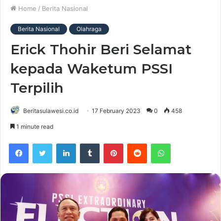
Home
/
Berita Nasional
Berita Nasional
Olahraga
Erick Thohir Beri Selamat
kepada Waketum PSSI
Terpilih
Beritasulawesi.co.id
17 February 2023
0
458
1 minute read
Facebook
Twitter
LinkedIn
Tumblr
Pinterest
Reddit
WhatsApp