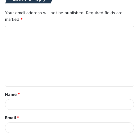
Your email address will not be published.
Required fields are
marked
*
C
o
m
m
e
n
t
Name
*
*
Email
*