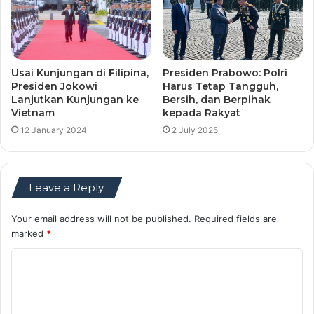
Usai Kunjungan di Filipina,
Presiden Prabowo: Polri
Presiden Jokowi
Harus Tetap Tangguh,
Lanjutkan Kunjungan ke
Bersih, dan Berpihak
Vietnam
kepada Rakyat
12 January 2024
2 July 2025
Leave a Reply
Your email address will not be published.
Required fields are
marked
*
C
o
m