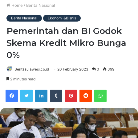
Home
/
Berita Nasional
Berita Nasional
Ekonomi &Bisnis
Pemerintah dan BI Godok
Skema Kredit Mikro Bunga
0%
Beritasulawesi.co.id
20 February 2023
0
399
2 minutes read
Facebook
Twitter
LinkedIn
Tumblr
Pinterest
Reddit
WhatsApp