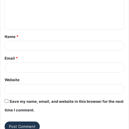
m
e
n
t
Name
*
*
Email
*
Website
Save my name, email, and website in this browser for the next
time I comment.