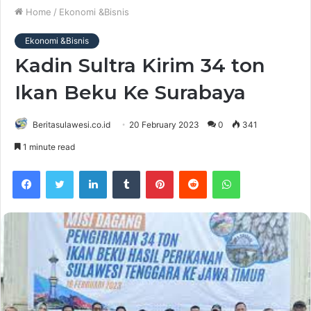
Home
/
Ekonomi &Bisnis
Ekonomi &Bisnis
Kadin Sultra Kirim 34 ton
Ikan Beku Ke Surabaya
Beritasulawesi.co.id
20 February 2023
0
341
1 minute read
Facebook
Twitter
LinkedIn
Tumblr
Pinterest
Reddit
WhatsApp