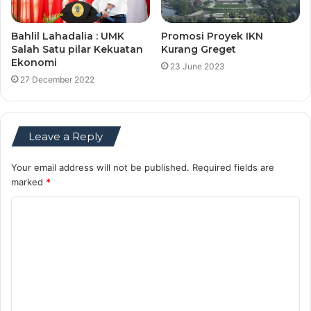
Bahlil Lahadalia : UMK
Promosi Proyek IKN
Salah Satu pilar Kekuatan
Kurang Greget
Ekonomi
23 June 2023
27 December 2022
Leave a Reply
Your email address will not be published.
Required fields are
marked
*
C
o
m
m
e
n