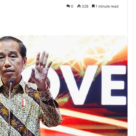
0
328
1 minute read