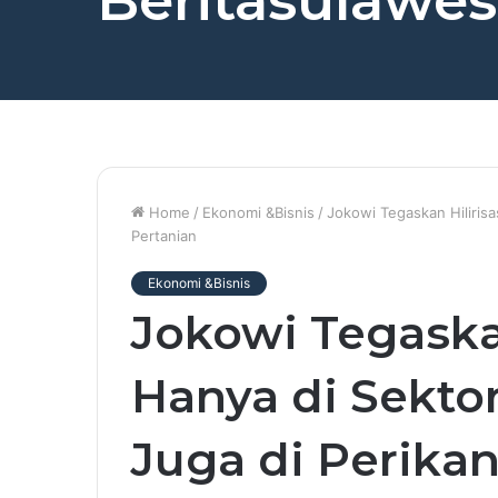
Beritasulawesi
Home
/
Ekonomi &Bisnis
/
Jokowi Tegaskan Hilirisa
Pertanian
Ekonomi &Bisnis
Jokowi Tegaskan
Hanya di Sekto
Juga di Perikan