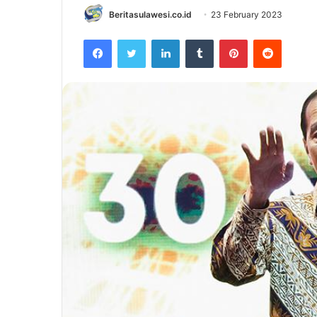
Beritasulawesi.co.id
23 February 2023
Facebook
Twitter
LinkedIn
Tumblr
Pinterest
Reddit