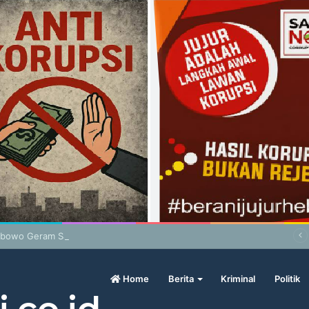
abowo Geram Sama Pengamat, Menilai Harga Beras Terlalu Mahal
Home
Berita
Kriminal
Politik