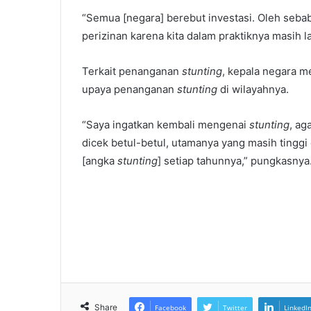
“Semua [negara] berebut investasi. Oleh seba
perizinan karena kita dalam praktiknya masih l
Terkait penanganan
stunting
, kepala negara m
upaya penanganan
stunting
di wilayahnya.
“Saya ingatkan kembali mengenai
stunting
, ag
dicek betul-betul, utamanya yang masih tinggi 
[angka
stunting
] setiap tahunnya,” pungkasnya.
Share
Facebook
Twitter
LinkedI