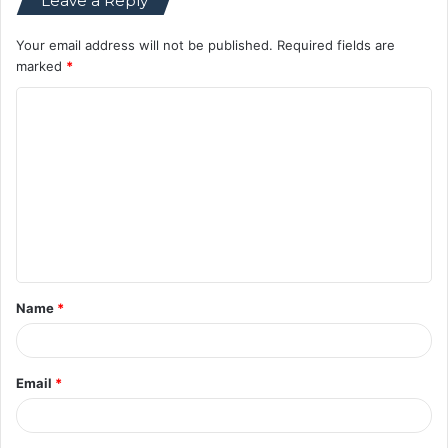
Leave a Reply
Your email address will not be published.
Required fields are
marked
*
C
o
m
m
e
n
t
Name
*
*
Email
*