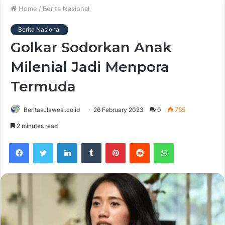
Home
/
Berita Nasional
Berita Nasional
Golkar Sodorkan Anak
Milenial Jadi Menpora
Termuda
Beritasulawesi.co.id
26 February 2023
0
765
2 minutes read
Facebook
Twitter
LinkedIn
Tumblr
Pinterest
Reddit
WhatsApp