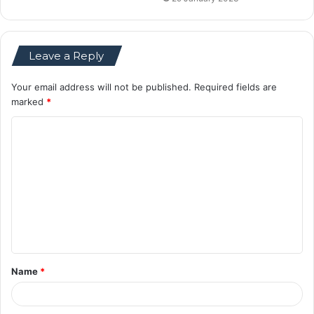
Leave a Reply
Your email address will not be published.
Required fields are
marked
*
C
o
m
m
e
n
t
Name
*
*