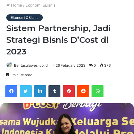
Home
/
Ekonomi &Bisnis
Ekonomi &Bisnis
Sistem Partnership, Jadi
Strategi Bisnis D’Cost di
2023
Beritasulawesi.co.id
26 February 2023
0
376
1 minute read
Facebook
Twitter
LinkedIn
Tumblr
Pinterest
Reddit
WhatsApp