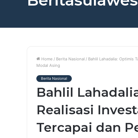
Beritasulawesi
Home
/
Berita Nasional
/
Bahlil Lahadalia: Optimis
Modal Asing
Berita Nasional
Bahlil Lahadali
Realisasi Inves
Tercapai dan 