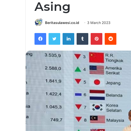
Asing
Beritasulawesi.co.id
3 March 2023
Facebook
Twitter
LinkedIn
Tumblr
Pinterest
Reddit