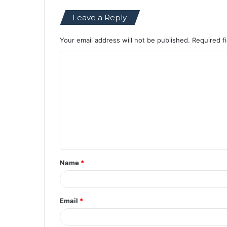
Leave a Reply
Your email address will not be published.
Required f
C
o
m
m
e
n
t
Name
*
*
Email
*