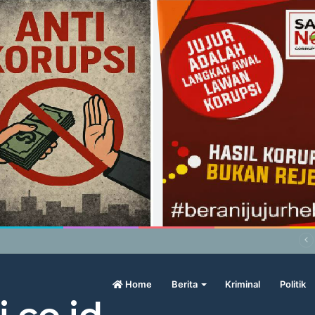
abowo Geram Sama Pengamat, Menilai Harga Beras Terlalu Mahal
Home
Berita
Kriminal
Politik