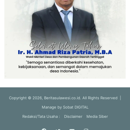
Copyright © 2026, Beritasulawesi.co.id. All Rights Reserved |
Manage by
Sobat DIGITAL
Redaksi/Tata Usaha :
Disclaimer
Media Siber