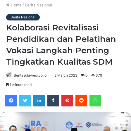
Home
/
Berita Nasional
Berita Nasional
Kolaborasi Revitalisasi
Pendidikan dan Pelatihan
Vokasi Langkah Penting
Tingkatkan Kualitas SDM
Beritasulawesi.co.id
8 March 2023
0
379
1 minute read
Facebook
Twitter
LinkedIn
Tumblr
Pinterest
Reddit
WhatsApp