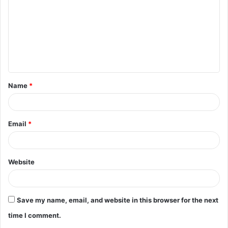
m
m
e
n
t
Name
*
*
Email
*
Website
Save my name, email, and website in this browser for the next
time I comment.