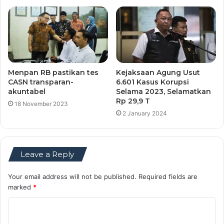
Menpan RB pastikan tes
Kejaksaan Agung Usut
CASN transparan-
6.601 Kasus Korupsi
akuntabel
Selama 2023, Selamatkan
Rp 29,9 T
18 November 2023
2 January 2024
Leave a Reply
Your email address will not be published.
Required fields are
marked
*
C
o