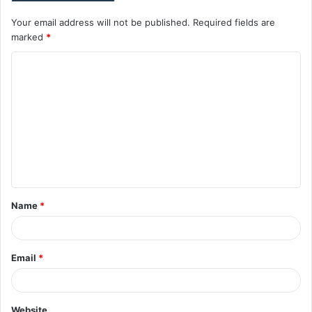
Your email address will not be published.
Required fields are
marked
*
C
o
m
m
e
n
t
Name
*
*
Email
*
Website