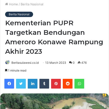
Home
/
Berita Nasional
Berita Nasional
Kementerian PUPR
Targetkan Bendungan
Ameroro Konawe Rampung
Akhir 2023
Beritasulawesi.co.id
13 March 2023
0
476
1 minute read
Facebook
Twitter
LinkedIn
Tumblr
Pinterest
Reddit
WhatsApp