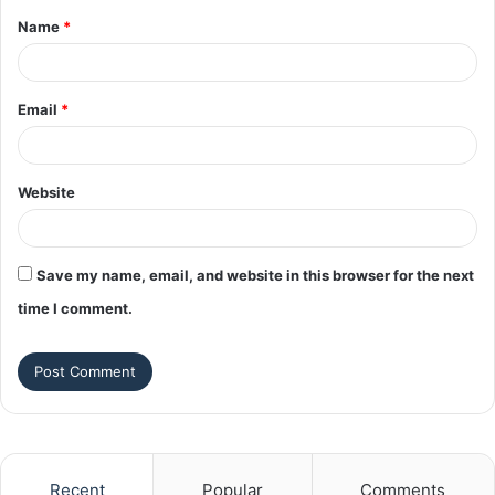
Name
*
*
Email
*
Website
Save my name, email, and website in this browser for the next
time I comment.
Recent
Popular
Comments