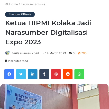
Home
/
Ekonomi &Bisnis
Ekonomi &Bisnis
Ketua HIPMI Kolaka Jadi
Narasumber Digitalisasi
Expo 2023
Beritasulawesi.co.id
14 March 2023
0
795
2 minutes read
Facebook
Twitter
LinkedIn
Tumblr
Pinterest
Reddit
WhatsApp