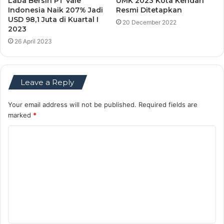
Laba Bersih PT Vale
UMK 2023 Kota Kendari
Indonesia Naik 207% Jadi
Resmi Ditetapkan
USD 98,1 Juta di Kuartal I
20 December 2022
2023
26 April 2023
Leave a Reply
Your email address will not be published.
Required fields are
marked
*
C
o
m
m
e
n
t