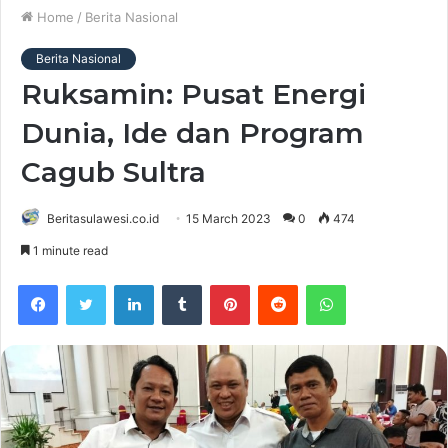
Home
/
Berita Nasional
Berita Nasional
Ruksamin: Pusat Energi
Dunia, Ide dan Program
Cagub Sultra
Beritasulawesi.co.id
15 March 2023
0
474
1 minute read
Facebook
Twitter
LinkedIn
Tumblr
Pinterest
Reddit
WhatsApp