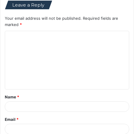
Leave a Reply
Your email address will not be published.
Required fields are
marked
*
C
o
m
m
e
n
t
Name
*
*
Email
*