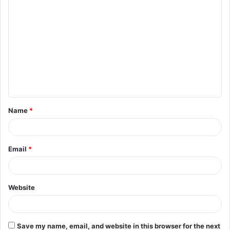
C
o
m
m
e
n
t
Name
*
*
Email
*
Website
Save my name, email, and website in this browser for the next