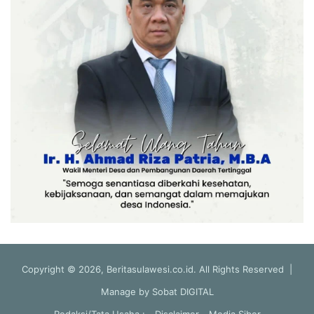
Copyright © 2026, Beritasulawesi.co.id. All Rights Reserved |
Manage by
Sobat DIGITAL
Redaksi/Tata Usaha :
Disclaimer
Media Siber