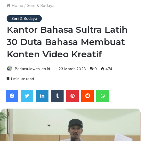
Home
/
Seni & Budaya
Seni & Budaya
Kantor Bahasa Sultra Latih
30 Duta Bahasa Membuat
Konten Video Kreatif
Beritasulawesi.co.id
23 March 2023
0
474
1 minute read
Facebook
Twitter
LinkedIn
Tumblr
Pinterest
Reddit
WhatsApp