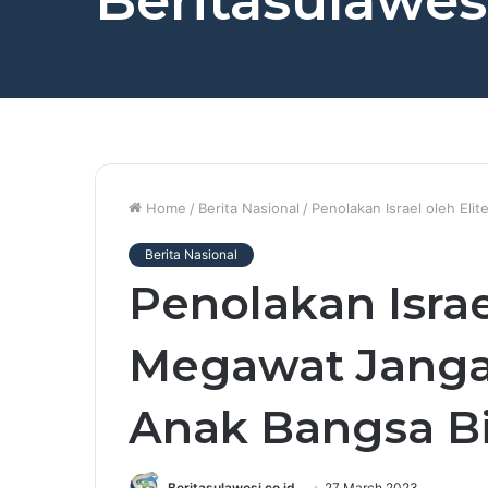
Beritasulawesi
Home
/
Berita Nasional
/
Penolakan Israel oleh El
Berita Nasional
Penolakan Israe
Megawat Janga
Anak Bangsa Bi
Beritasulawesi.co.id
27 March 2023