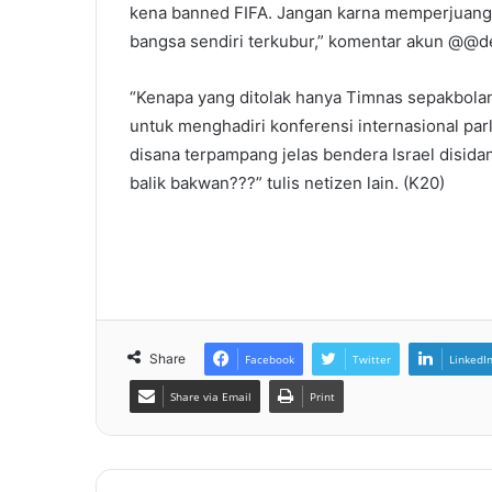
kena banned FIFA. Jangan karna memperjuang
bangsa sendiri terkubur,” komentar akun @@
“Kenapa yang ditolak hanya Timnas sepakbolany
untuk menghadiri konferensi internasional pa
disana terpampang jelas bendera Israel disid
balik bakwan???” tulis netizen lain. (K20)
Share
Facebook
Twitter
LinkedI
Share via Email
Print