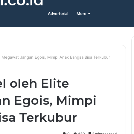
.co.id
Advertorial
More
ite Megawat Jangan Egois, Mimpi Anak Bangsa Bisa Terkubur
l oleh Elite
n Egois, Mimpi
sa Terkubur
0
430
2 minutes read