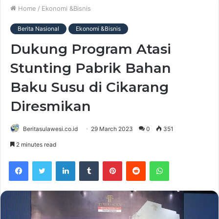
Home
/
Ekonomi &Bisnis
Berita Nasional
Ekonomi &Bisnis
Dukung Program Atasi
Stunting Pabrik Bahan
Baku Susu di Cikarang
Diresmikan
Beritasulawesi.co.id
29 March 2023
0
351
2 minutes read
Facebook
Twitter
LinkedIn
Tumblr
Pinterest
Reddit
WhatsApp