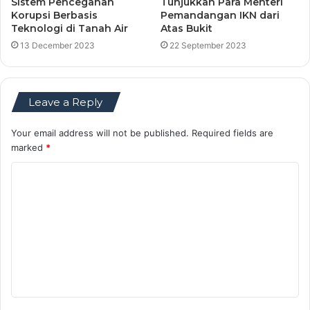
Sistem Pencegahan
Tunjukkan Para Menteri
Korupsi Berbasis
Pemandangan IKN dari
Teknologi di Tanah Air
Atas Bukit
13 December 2023
22 September 2023
Leave a Reply
Your email address will not be published.
Required fields are
marked
*
C
o
m
m
e
n
t