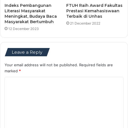
Indeks Pembangunan
FTUH Raih Award Fakultas
Literasi Masyarakat
Prestasi Kemahasiswaan
Meningkat, Budaya Baca
Terbaik di Unhas
Masyarakat Bertumbuh
21 December 2022
12 December 2023
Leave a Reply
Your email address will not be published.
Required fields are
marked
*
C
o
m
m
e
n