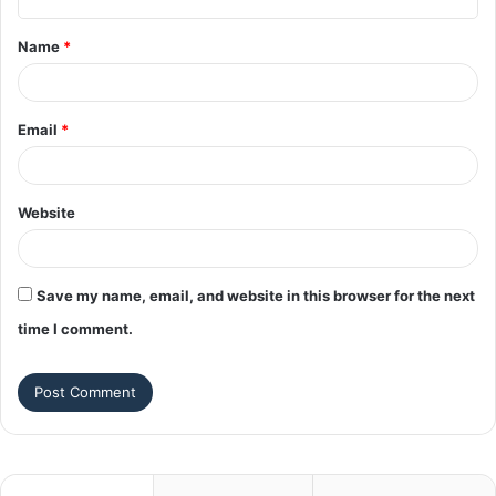
t
Name
*
*
Email
*
Website
Save my name, email, and website in this browser for the next
time I comment.