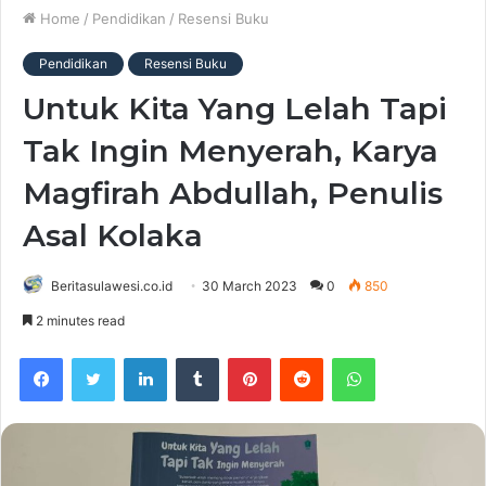
Home
/
Pendidikan
/
Resensi Buku
Pendidikan
Resensi Buku
Untuk Kita Yang Lelah Tapi
Tak Ingin Menyerah, Karya
Magfirah Abdullah, Penulis
Asal Kolaka
Beritasulawesi.co.id
30 March 2023
0
850
2 minutes read
Facebook
Twitter
LinkedIn
Tumblr
Pinterest
Reddit
WhatsApp