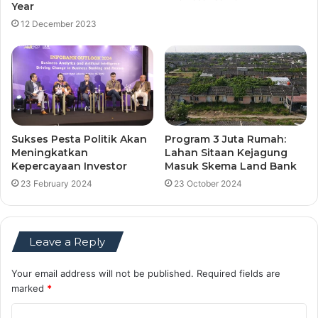
Year
12 December 2023
Sukses Pesta Politik Akan
Program 3 Juta Rumah:
Meningkatkan
Lahan Sitaan Kejagung
Kepercayaan Investor
Masuk Skema Land Bank
23 February 2024
23 October 2024
Leave a Reply
Your email address will not be published.
Required fields are
marked
*
C