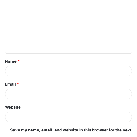
o
m
m
e
n
t
Name
*
*
Email
*
Website
Save my name, email, and website in this browser for the next