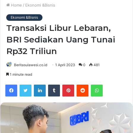
Home
/
Ekonomi &Bisnis
Ekonomi &Bisnis
Transaksi Libur Lebaran,
BRI Sediakan Uang Tunai
Rp32 Triliun
Beritasulawesi.co.id
1 April 2023
0
481
1 minute read
Facebook
Twitter
LinkedIn
Tumblr
Pinterest
Reddit
WhatsApp