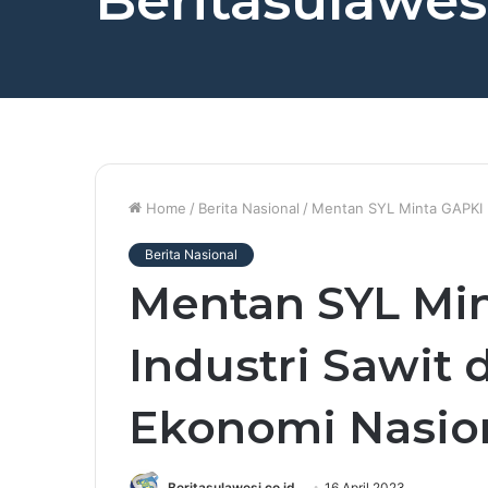
Beritasulawesi
Home
/
Berita Nasional
/
Mentan SYL Minta GAPKI P
Berita Nasional
Mentan SYL Mi
Industri Sawit
Ekonomi Nasio
Beritasulawesi.co.id
16 April 2023