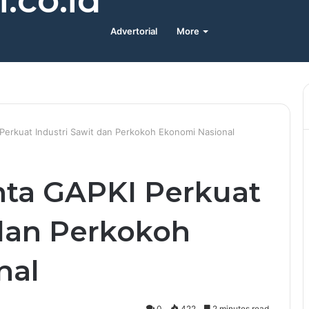
.co.id
Advertorial
More
erkuat Industri Sawit dan Perkokoh Ekonomi Nasional
nta GAPKI Perkuat
 dan Perkokoh
nal
0
422
2 minutes read