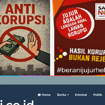
abowo Geram Sama Pengamat, Menilai Harga Beras Terlalu Mahal
Home
Berita
Kriminal
Politik