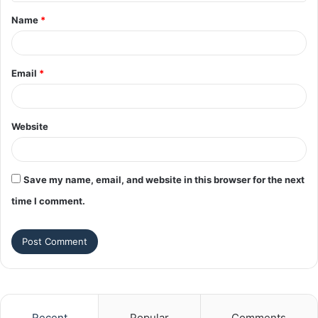
t
Name
*
*
Email
*
Website
Save my name, email, and website in this browser for the next
time I comment.
Recent
Popular
Comments