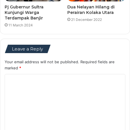
Pj Gubernur Sultra
Dua Nelayan Hilang di
Kunjungi Warga
Perairan Kolaka Utara
Terdampak Banjir
21 December 2022
11 March 2024
Leave a Reply
Your email address will not be published.
Required fields are
marked
*
C
o
m
m
e
n