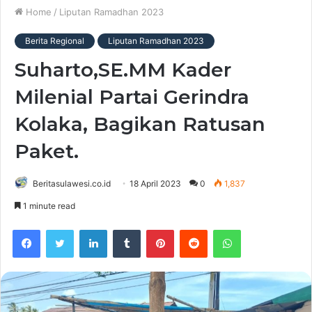
Home
/
Liputan Ramadhan 2023
Berita Regional
Liputan Ramadhan 2023
Suharto,SE.MM Kader
Milenial Partai Gerindra
Kolaka, Bagikan Ratusan
Paket.
Beritasulawesi.co.id
18 April 2023
0
1,837
1 minute read
Facebook
Twitter
LinkedIn
Tumblr
Pinterest
Reddit
WhatsApp