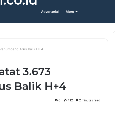
.co.id
Advertorial
More
 Penumpang Arus Balik H+4
tat 3.673
s Balik H+4
0
412
2 minutes read