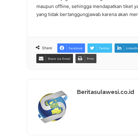
maupun offline, sehingga mendapatkan tiket y
yang tidak bertanggungjawab karena akan merugi
Share
Facebook
Twitter
LinkedI
Share via Email
Print
Beritasulawesi.co.id