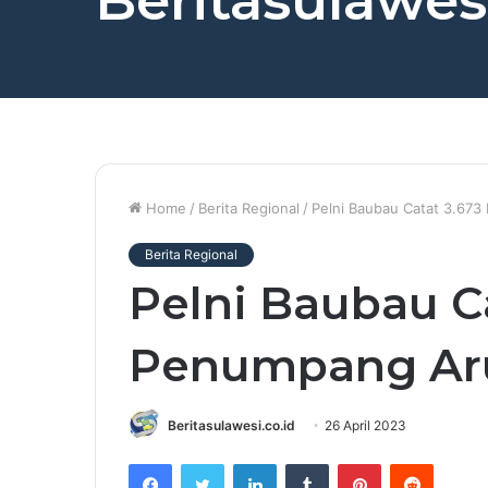
Beritasulawesi
Home
/
Berita Regional
/
Pelni Baubau Catat 3.673
Berita Regional
Pelni Baubau Ca
Penumpang Aru
Beritasulawesi.co.id
26 April 2023
Facebook
Twitter
LinkedIn
Tumblr
Pinterest
Reddit