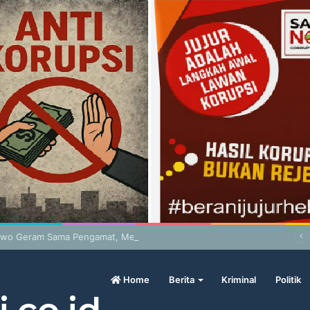
wo Geram Sama Pengamat, Menilai Harga Beras Terlalu Mahal
Home
Berita
Kriminal
Politik