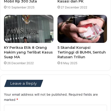
Mobil Rp 300 Juta
Kasasi dan PK
10 September 2025
27 December 2022
KY Periksa Etik 8 Orang
5 Skandal Korupsi
Hakim yang Terlibat Kasus
Tertinggi di BUMN, Sentuh
Suap MA
Ratusan Triliun
26 December 2022
8 May 2025
Leave a Reply
Your email address will not be published.
Required fields are
marked
*
C