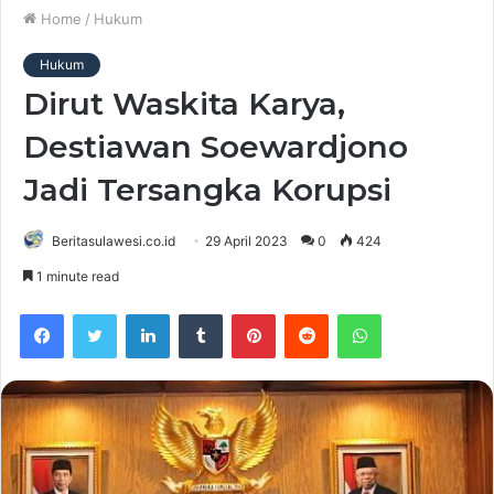
Home
/
Hukum
Hukum
Dirut Waskita Karya,
Destiawan Soewardjono
Jadi Tersangka Korupsi
Beritasulawesi.co.id
29 April 2023
0
424
1 minute read
Facebook
Twitter
LinkedIn
Tumblr
Pinterest
Reddit
WhatsApp