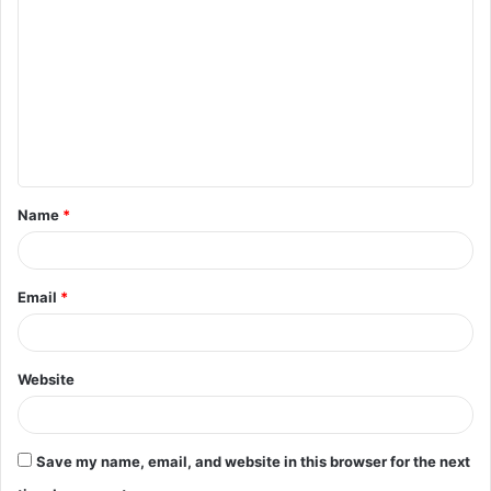
o
m
m
e
n
t
Name
*
*
Email
*
Website
Save my name, email, and website in this browser for the next