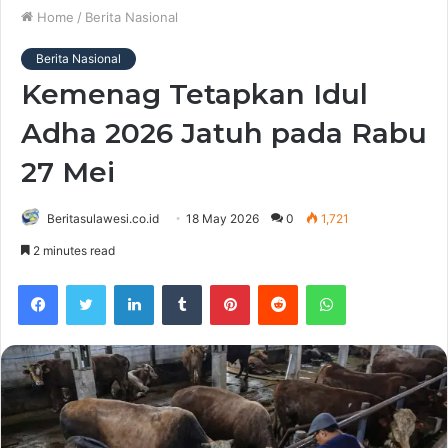
Home
/
Berita Nasional
Berita Nasional
Kemenag Tetapkan Idul
Adha 2026 Jatuh pada Rabu
27 Mei
Beritasulawesi.co.id
18 May 2026
0
1,721
2 minutes read
Facebook
Twitter
LinkedIn
Tumblr
Pinterest
Reddit
WhatsApp