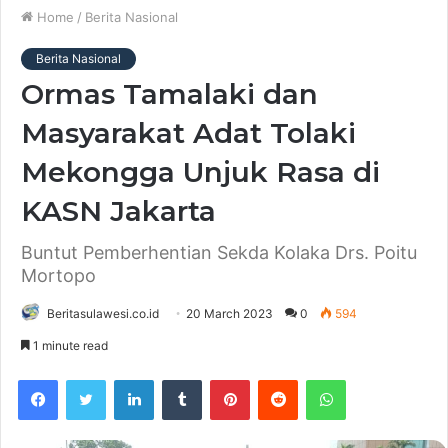
Home
/
Berita Nasional
Berita Nasional
Ormas Tamalaki dan
Masyarakat Adat Tolaki
Mekongga Unjuk Rasa di
KASN Jakarta
Buntut Pemberhentian Sekda Kolaka Drs. Poitu
Mortopo
Beritasulawesi.co.id
20 March 2023
0
594
1 minute read
Facebook
Twitter
LinkedIn
Tumblr
Pinterest
Reddit
WhatsApp