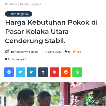
Home
/
Berita Regional
Berita Regional
Harga Kebutuhan Pokok di
Pasar Kolaka Utara
Cenderung Stabil.
Beritasulawesi.co.id
14 April 2023
0
651
1 minute read
Facebook
Twitter
LinkedIn
Tumblr
Pinterest
Reddit
WhatsApp