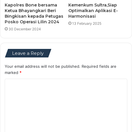
Kapolres Bone bersama
Kemenkum Sultra,Siap
Ketua Bhayangkari Beri
Optimalkan Aplikasi E-
Bingkisan kepada Petugas
Harmonisasi
Posko Operasi Lilin 2024
13 February 2025
30 December 2024
Leave a Reply
Your email address will not be published.
Required fields are
marked
*
C
o
m
m
e
n