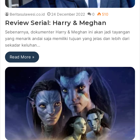
Beritasulawesi.co.id
24 December 2022
0
510
Review Serial: Harry & Meghan
Sebenarnya, dokumenter Harry & Meghan ini akan jadi tayangan
yang menarik andai saja memiliki tujuan yang jelas dan lebih dari
sekadar keluhan…
Read More »