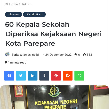
Home
/
Hukum
Hukum
Pendidikan
60 Kepala Sekolah
Diperiksa Kejaksaan Negeri
Kota Parepare
Beritasulawesi.co.id
24 December 2022
0
383
1 minute read
Facebook
Twitter
LinkedIn
Tumblr
Pinterest
Reddit
WhatsApp