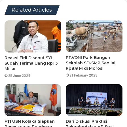
Related Articles
PT.VDNI Park Bangun
Reaksi Firli Disebut SYL
Sekolah SD-SMP Senilai
Sudah Terima Uang Rp1,3
Rp8,8 M di Morosi
Miliar
21 February 2023
25 June 2024
FTI USN Kolaka Siapkan
Dari Diskusi Praktisi
Penyusunan Roadmap
Teknologi dan HR Soal