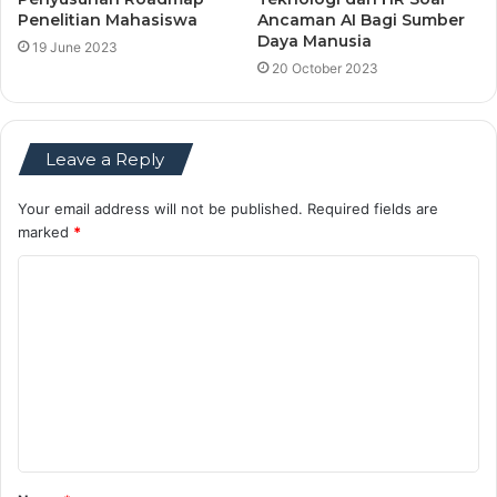
Penelitian Mahasiswa
Ancaman AI Bagi Sumber
Daya Manusia
19 June 2023
20 October 2023
Leave a Reply
Your email address will not be published.
Required fields are
marked
*
C
o
m
m
e
n
t