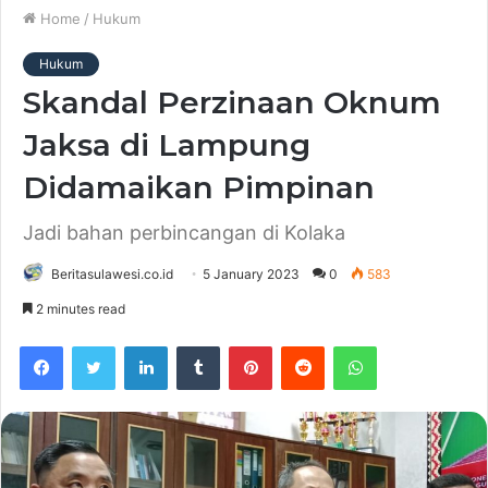
Home
/
Hukum
Hukum
Skandal Perzinaan Oknum
Jaksa di Lampung
Didamaikan Pimpinan
Jadi bahan perbincangan di Kolaka
Beritasulawesi.co.id
5 January 2023
0
583
2 minutes read
Facebook
Twitter
LinkedIn
Tumblr
Pinterest
Reddit
WhatsApp