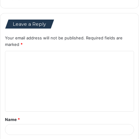
Leave a Reply
Your email address will not be published.
Required fields are
marked
*
C
o
m
m
e
n
t
Name
*
*