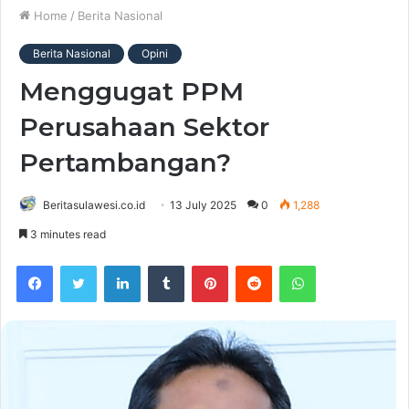
Home
/
Berita Nasional
Berita Nasional
Opini
Menggugat PPM
Perusahaan Sektor
Pertambangan?
Beritasulawesi.co.id
13 July 2025
0
1,288
3 minutes read
Facebook
Twitter
LinkedIn
Tumblr
Pinterest
Reddit
WhatsApp