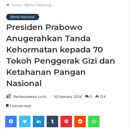
Home
/
Berita Nasional
Berita Nasional
Presiden Prabowo
Anugerahkan Tanda
Kehormatan kepada 70
Tokoh Penggerak Gizi dan
Ketahanan Pangan
Nasional
Beritasulawesi.co.id
16 February 2026
0
214
1 minute read
Facebook
Twitter
LinkedIn
Tumblr
Pinterest
Reddit
WhatsApp