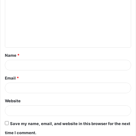
o
m
m
e
n
t
Name
*
*
Email
*
Website
Save my name, email, and website in this browser for the next
time I comment.