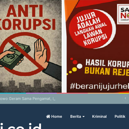
bowo Geram Sama Pengamat, Menilai Harga Beras Terlalu Mahal
Home
Berita
Kriminal
Politik