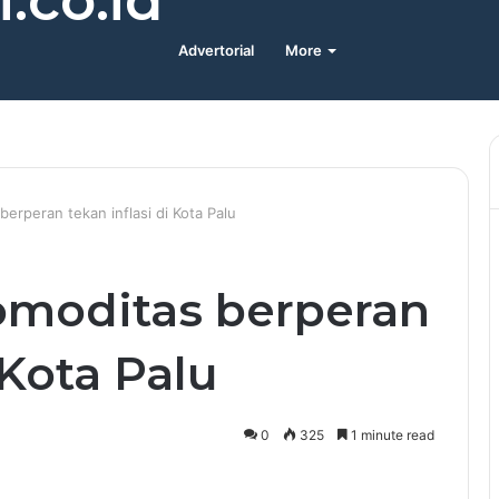
.co.id
Advertorial
More
erperan tekan inflasi di Kota Palu
omoditas berperan
 Kota Palu
0
325
1 minute read