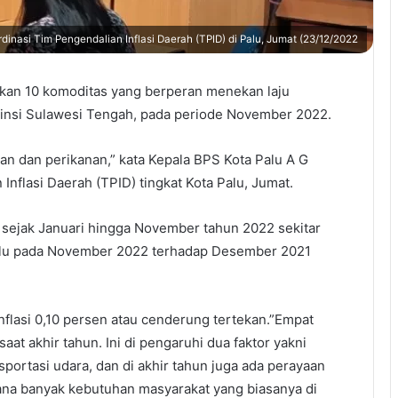
inasi Tim Pengendalian Inflasi Daerah (TPID) di Palu, Jumat (23/12/2022
tkan 10 komoditas yang berperan menekan laju
ovinsi Sulawesi Tengah, pada periode November 2022.
nian dan perikanan,” kata Kepala BPS Kota Palu A G
Inflasi Daerah (TPID) tingkat Kota Palu, Jumat.
l sejak Januari hingga November tahun 2022 sekitar
 Palu pada November 2022 terhadap Desember 2021
nflasi 0,10 persen atau cenderung tertekan.”Empat
i saat akhir tahun. Ini di pengaruhi dua faktor yakni
portasi udara, dan di akhir tahun juga ada perayaan
ana banyak kebutuhan masyarakat yang biasanya di