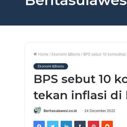
Beritasulawesi
Home
/
Ekonomi &Bisnis
/
BPS sebut 10 komoditas b
Ekonomi &Bisnis
BPS sebut 10 k
tekan inflasi di
Beritasulawesi.co.id
24 December 2022
Facebook
Twitter
LinkedIn
Tumblr
Pinterest
Reddit