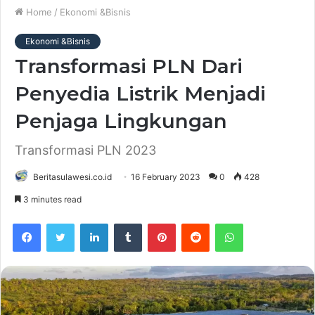
Home
/
Ekonomi &Bisnis
Ekonomi &Bisnis
Transformasi PLN Dari
Penyedia Listrik Menjadi
Penjaga Lingkungan
Transformasi PLN 2023
Beritasulawesi.co.id
16 February 2023
0
428
3 minutes read
Facebook
Twitter
LinkedIn
Tumblr
Pinterest
Reddit
WhatsApp