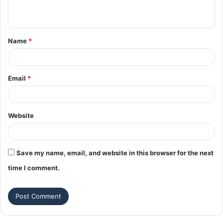
n
t
Name
*
*
Email
*
Website
Save my name, email, and website in this browser for the next
time I comment.