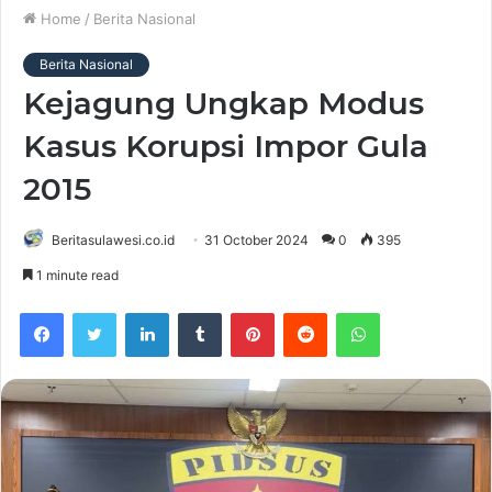
Home
/
Berita Nasional
Berita Nasional
Kejagung Ungkap Modus
Kasus Korupsi Impor Gula
2015
Beritasulawesi.co.id
31 October 2024
0
395
1 minute read
Facebook
Twitter
LinkedIn
Tumblr
Pinterest
Reddit
WhatsApp