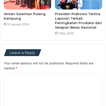
Amran Sulaiman Pulang
Presiden Prabowo Terima
Kampung
Laporan Terkait
Peningkatan Produksi dan
19 January 2024
Serapan Beras Nasional
1 May 2025
Leave a Reply
Your email address will not be published.
Required fields are
marked
*
C
o
m
m
e