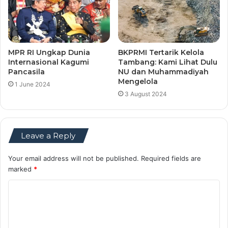
MPR RI Ungkap Dunia
BKPRMI Tertarik Kelola
Internasional Kagumi
Tambang: Kami Lihat Dulu
Pancasila
NU dan Muhammadiyah
Mengelola
1 June 2024
3 August 2024
Leave a Reply
Your email address will not be published.
Required fields are
marked
*
C
o
m