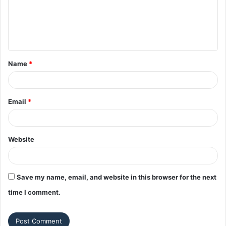
m
e
n
t
Name
*
*
Email
*
Website
Save my name, email, and website in this browser for the next
time I comment.