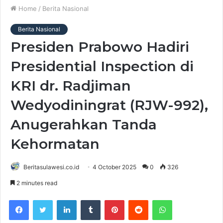
Home
/
Berita Nasional
Berita Nasional
Presiden Prabowo Hadiri
Presidential Inspection di
KRI dr. Radjiman
Wedyodiningrat (RJW-992),
Anugerahkan Tanda
Kehormatan
Beritasulawesi.co.id
4 October 2025
0
326
2 minutes read
Facebook
Twitter
LinkedIn
Tumblr
Pinterest
Reddit
WhatsApp