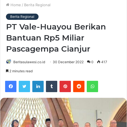
Home
/
Berita Regional
Berita Regional
PT Vale-Huayou Berikan
Bantuan Rp5 Miliar
Pascagempa Cianjur
Beritasulawesi.co.id
30 December 2022
0
417
2 minutes read
Facebook
Twitter
LinkedIn
Tumblr
Pinterest
Reddit
WhatsApp