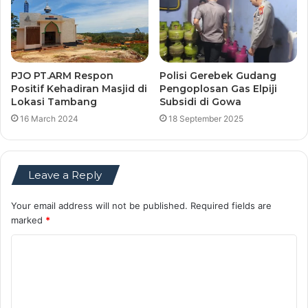
PJO PT.ARM Respon
Polisi Gerebek Gudang
Positif Kehadiran Masjid di
Pengoplosan Gas Elpiji
Lokasi Tambang
Subsidi di Gowa
16 March 2024
18 September 2025
Leave a Reply
Your email address will not be published.
Required fields are
marked
*
C
o
m
m