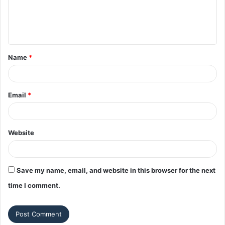
e
n
t
Name
*
*
Email
*
Website
Save my name, email, and website in this browser for the next
time I comment.